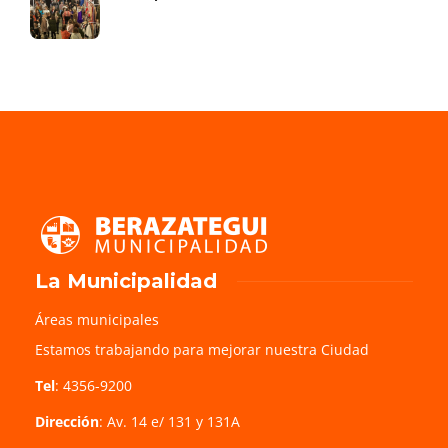
La Municipalidad
Áreas municipales
Estamos trabajando para mejorar nuestra Ciudad
Tel
: 4356-9200
Dirección
: Av. 14 e/ 131 y 131A