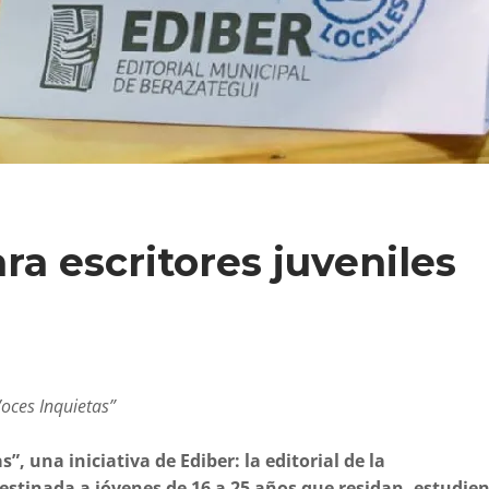
ra escritores juveniles
Voces Inquietas”
”, una iniciativa de Ediber: la editorial de la
estinada a jóvenes de 16 a 25 años que residan, estudien