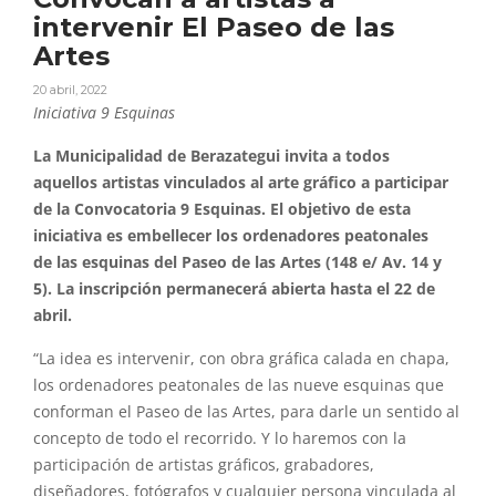
intervenir El Paseo de las
Artes
20 abril, 2022
Iniciativa 9 Esquinas
La Municipalidad de Berazategui invita a todos
aquellos
artistas
vinculados al arte gráfico a participar
de la Convocatoria 9 Esquinas.
El
objetivo de esta
iniciativa es embellecer los ordenadores peatonales
de
las
esquinas del
Paseo
de
las
Artes
(148 e/ Av. 14 y
5). La inscripción permanecerá abierta hasta
el
22 de
abril.
“La idea es
intervenir
, con obra gráfica calada en chapa,
los ordenadores peatonales de
las
nueve esquinas que
conforman
el
Paseo
de
las
Artes
, para darle un sentido al
concepto de todo
el
recorrido. Y lo haremos con la
participación de
artistas
gráficos, grabadores,
diseñadores, fotógrafos y cualquier persona vinculada al