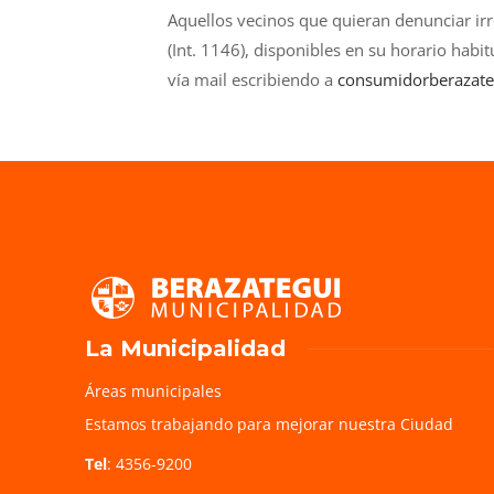
Aquellos vecinos que quieran denunciar i
(Int. 1146), disponibles en su horario habi
vía mail escribiendo a
consumidorberazate
La Municipalidad
Áreas municipales
Estamos trabajando para mejorar nuestra Ciudad
Tel
: 4356-9200