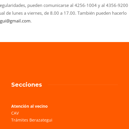
rregularidades, pueden comunicarse al 4256-1004 y al 4356-9200
tual de lunes a viernes, de 8.00 a 17.00. También pueden hacerlo
gui@gmail.
com
.
Secciones
Atención al vecino
CAV
Trámites Berazategui