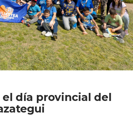
l día provincial del
azategui