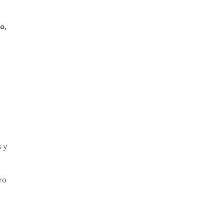
o,
s y
ro