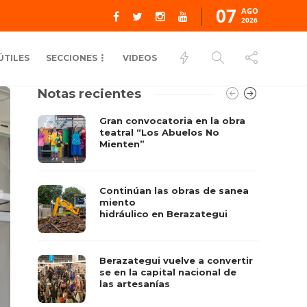
07
AGO
2026
ÚTILES
SECCIONES
VIDEOS
Notas recientes
Gran convocatoria en la obra
teatral “Los Abuelos No
Mienten”
Continúan las obras de sanea
miento
hidráulico en Berazategui
Berazategui vuelve a convertir
se en la capital nacional de
las artesanías