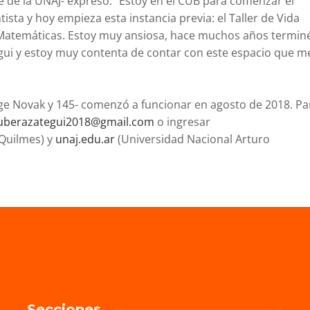
e de la UNAJ- expresó: “Estoy en el CUB para comenzar el
ista y hoy empieza esta instancia previa: el Taller de Vida
 y Matemáticas. Estoy muy ansiosa, hace muchos años termin
egui y estoy muy contenta de contar con este espacio que m
rge Novak y 145- comenzó a funcionar en agosto de 2018. Pa
uberazategui2018@gmail.com
o ingresar
Quilmes) y
unaj.edu.ar
(Universidad Nacional Arturo
Secciones