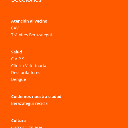
Atención al vecino
CAV
Trámites Berazategui
Salud
C.A.P.S.
Clínica Veterinaria
Desfibriladores
Dengue
Cuidemos nuestra ciudad
Berazategui recicla
Cultura
Cursos y talleres