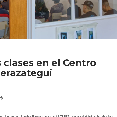
clases en el Centro
Berazategui
AJ
tro Universitario Berazategui (CUB), con el dictado de las