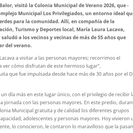
Balor
, visitó la
Colonia
Municipal
de Verano 2026, que -
Complejo
Municipal
Los Privilegiados, un entorno ideal qu
erdes para la comunidad. Allí, en compañía de la
eación, Turismo y Deportes local, María Laura Lacava,
y saludó a los
vecinos
y vecinas de más de 55 años que
ar del verano.
Lacava a visitar a las personas mayores; recorrimos el
 ver cómo disfrutan de este hermoso lugar”,
tuita que fue impulsada desde hace más de 30 años por el D
n día más en este lugar único, con el privilegio de recibir l
la
jornada
con las personas mayores. En este predio, duran
lonia
Municipal
gratuita y de calidad los diferentes grupos
scapacidad, adolescentes y personas mayores. Hoy vivieron 
te, lo conocieron, le contaron lo maravilloso que la pasa