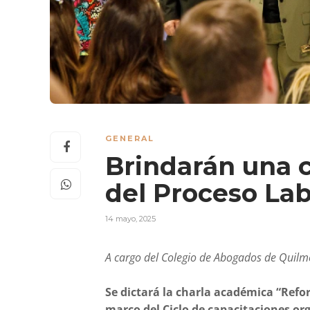
GENERAL
Brindarán una c
del Proceso Lab
14 mayo, 2025
A cargo del Colegio de Abogados de Quilm
Se dictará la charla académica “Refor
marco del Ciclo de capacitaciones or