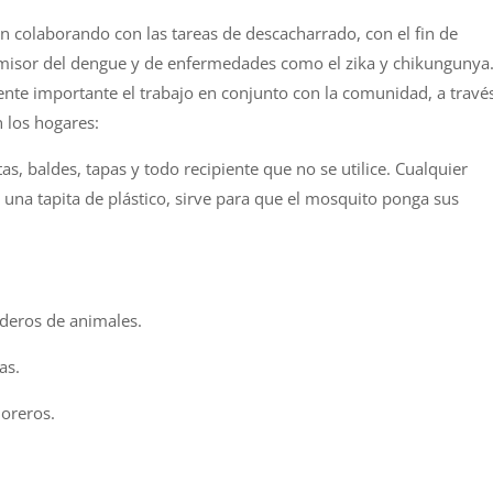
n colaborando con las tareas de descacharrado, con
el
fin de
smisor del
dengue
y de enfermedades como
el
zika y chikungunya
mente importante
el
trabajo en conjunto con la comunidad, a travé
n
los
hogares:
as, baldes, tapas y todo recipiente que no se utilice. Cualquier
una tapita de plástico, sirve para que
el
mosquito ponga sus
deros de animales.
as.
loreros.