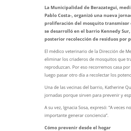
La Municipalidad de
Berazategui
, medi
Pablo Costa-, organizó una nueva jorna
proliferación del mosquito transmisor
se desarrolló en
el
barrio Kennedy Sur, 
posterior recolección de residuos por 
El
médico veterinario de la Dirección de Med
eliminar
los
criaderos de mosquitos que t
reproduzcan. Por eso recorremos casa por
luego pasar otro día a recolectar
los
potenci
Una de las vecinas del barrio, Katherine Q
jornadas porque sirven para prevenir y esp
A su vez, Ignacia Sosa, expresó: “A veces 
importante generar conciencia”.
Cómo prevenir desde
el
hogar