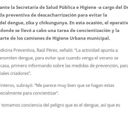
ante la Secretaría de Salud Pública e Higiene -a cargo del Dr
da preventiva de descacharrización para evitar la
 del
dengue
, zika y chikungunya. En esta ocasión,
el
operati
donde se llevó a cabo una tarea de concientización y la
parte de
los
camiones de Higiene Urbana municipal.
icina Preventiva, Raúl Pérez, señaló: “La actividad apunta a
ransmiten
dengue
, para evitar que cuando venga
el
verano se
 casa, primero informando sobre las medidas de prevención, par
ales criadores”.
uinteros, subrayó: “Me parece muy bien que se hagan estas
ecialmente para concientizar”.
no tomamos conciencia del peligro que es
el
dengue
, así que es