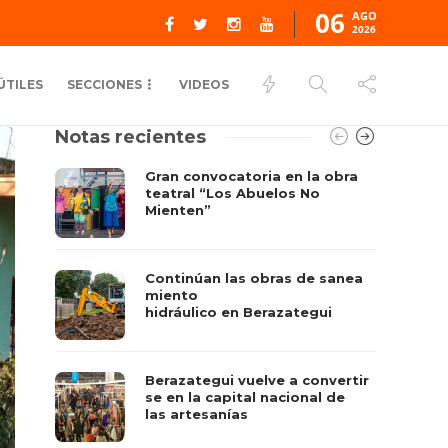
06
AGO
2026
ÚTILES
SECCIONES
VIDEOS
Notas recientes
Gran convocatoria en la obra
teatral “Los Abuelos No
Mienten”
Continúan las obras de sanea
miento
hidráulico en Berazategui
Berazategui vuelve a convertir
se en la capital nacional de
las artesanías