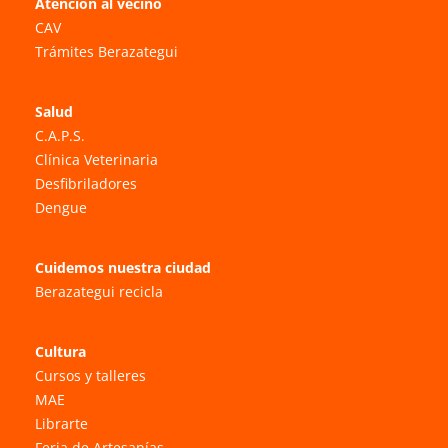
Atención al vecino
CAV
Trámites Berazategui
Salud
C.A.P.S.
Clínica Veterinaria
Desfibriladores
Dengue
Cuidemos nuestra ciudad
Berazategui recicla
Cultura
Cursos y talleres
MAE
Librarte
Feria de Artesanías