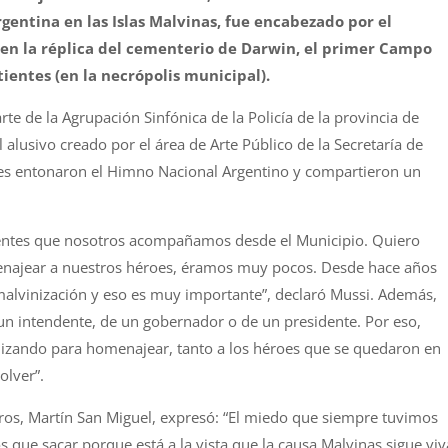
rgentina en las Islas Malvinas, fue encabezado por el
 en la réplica del cementerio de Darwin, el primer Campo
ientes (en la necrópolis municipal).
rte de la Agrupación Sinfónica de la Policía de la provincia de
alusivo creado por el área de Arte Público de la Secretaría de
entes entonaron el Himno Nacional Argentino y compartieron un
ientes que nosotros acompañamos desde el Municipio. Quiero
ajear a nuestros héroes, éramos muy pocos. Desde hace años
lvinización y eso es muy importante”, declaró Mussi. Además,
 un intendente, de un gobernador o de un presidente. Por eso,
nizando para homenajear, tanto a los héroes que se quedaron en
olver”.
eros, Martín San Miguel, expresó: “El miedo que siempre tuvimos
 que sacar porque está a la vista que la causa Malvinas sigue viv