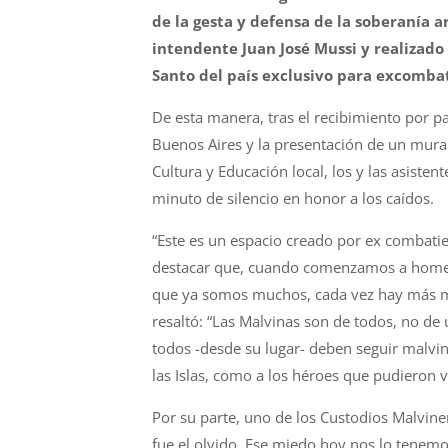
de la gesta y defensa de la soberanía a
intendente Juan José Mussi y realizado
Santo del país exclusivo para excombat
De esta manera, tras el recibimiento por pa
Buenos Aires y la presentación de un mural 
Cultura y Educación local, los y las asist
minuto de silencio en honor a los caídos.
“Este es un espacio creado por ex combat
destacar que, cuando comenzamos a homen
que ya somos muchos, cada vez hay más ma
resaltó: “Las Malvinas son de todos, no de
todos -desde su lugar- deben seguir malvi
las Islas, como a los héroes que pudieron v
Por su parte, uno de los Custodios Malvin
fue el olvido. Ese miedo hoy nos lo tenemos