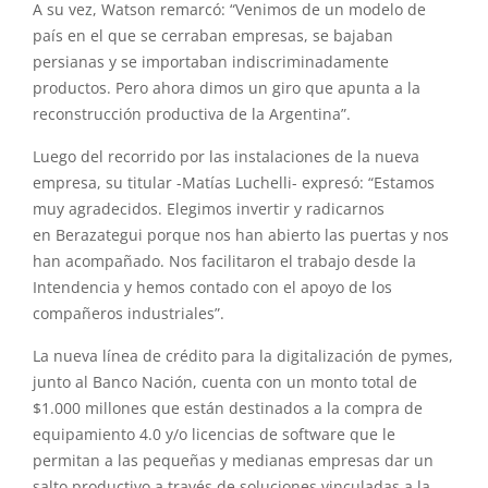
A su vez, Watson remarcó: “Venimos de un modelo de
país en
el
que se cerraban empresas, se bajaban
persianas
y
se importaban indiscriminadamente
productos. Pero ahora dimos un giro que apunta a la
reconstrucción
productiva
de la Argentina”.
Luego del recorrido por las instalaciones de la nueva
empresa, su titular -Matías Luchelli- expresó: “Estamos
muy agradecidos. Elegimos invertir
y
radicarnos
en
Berazategui
porque nos han abierto las puertas
y
nos
han acompañado. Nos facilitaron
el
trabajo desde la
Intendencia
y
hemos contado con
el
apoyo de los
compañeros industriales”.
La nueva línea de crédito para la digitalización de pymes,
junto al Banco Nación, cuenta con un monto total de
$
1
.000 millones que están destinados a la compra de
equipamiento 4.0
y
/o licencias de software que le
permitan a las pequeñas
y
medianas empresas dar un
salto productivo a través de soluciones vinculadas a la