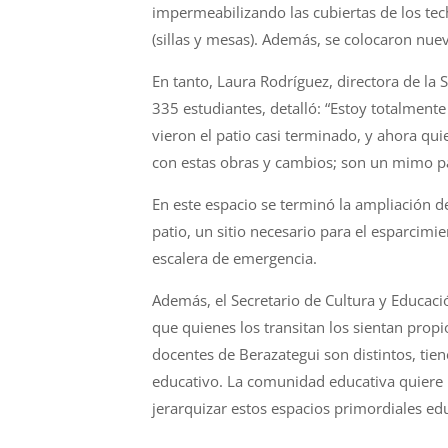
impermeabilizando las cubiertas de los tec
(sillas
y
mesas). Además, se colocaron nuevo
En tanto, Laura Rodríguez, directora de la
S
335 estudiantes, detalló: “Estoy totalment
vieron el patio casi terminado,
y
ahora quie
con estas obras
y
cambios; son un mimo par
En este espacio se terminó la ampliació
n
de
patio, un sitio necesario para el esparcimi
escalera de emergencia.
Además, el Secretario de Cultura
y
Educaci
que quienes los transitan los sientan prop
docentes de
Berazategui
son distintos, ti
educativo. La comunidad educativa quiere
jerarquizar estos espacios primordiales ed