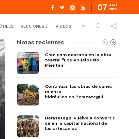
07
AGO
2026
ÚTILES
SECCIONES
VIDEOS
Notas recientes
Gran convocatoria en la obra
teatral “Los Abuelos No
Mienten”
Continúan las obras de sanea
miento
hidráulico en Berazategui
Berazategui vuelve a convertir
se en la capital nacional de
las artesanías