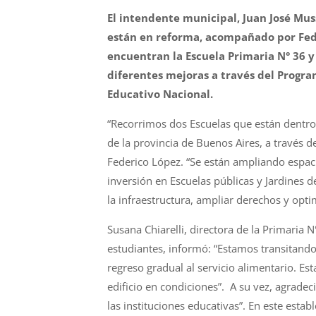
El intendente municipal, Juan José Mus
está
n
en reforma, acompañado por Fede
encuentran la Escuela
Primaria
N
°
36
y
diferentes
mejoras
a través del Progra
Educativo Nacional.
“Recorrimos dos Escuelas que está
n
dentro 
de la provincia de Buenos Aires, a través 
Federico López. “Se está
n
ampliando espaci
inversió
n
en Escuelas públicas
y
Jardines de
la infraestructura, ampliar derechos
y
optim
Susana Chiarelli, directora de la
Primaria
N
estudiantes, informó: “Estamos transitando
regreso gradual al servicio alimentario. Es
edificio en condiciones”. A su vez, agrad
las instituciones educativas”. En este estab