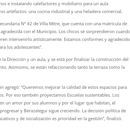
hos e instalando calefactores
y
mobiliario para un aula
s artefactos: una cocina industrial
y
una heladera comercial.
ecundaria
N
°
42
de Villa Mitre, que cuenta con una matrícula de
e agradecida con el Municipio. Los chicos se sorprendieron cuand
ren intervenirlo artísticamente. Estamos conformes
y
agradecido
a los adolescentes”.
 la Direcció
n
y
un aula,
y
se está por finalizar la construcció
n
del
ento. Asimismo, se está
n
refaccionando tanto la terraza como la
ó
n
agregó: “Queremos mejorar la calidad de estos espacios para
ios. Por eso tambié
n
proyectamos Escuelas sustentables. Los
enen un amor por sus alumnos
y
por el lugar que habitan, el
 progresar
y
Berazategui
sigue creciendo. La decisió
n
política de
ucativos
y
de socializació
n
es prioridad en la gestió
n
”, finalizó.