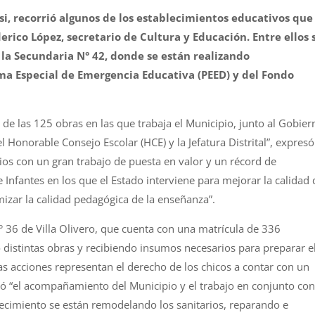
si, recorrió algunos de los establecimientos educativos que
rico López, secretario de Cultura
y
Educació
n
. Entre ellos 
la
Secundaria
N
°
42
, donde se está
n
realizando
ma Especial de Emergencia Educativa (PEED)
y
del Fondo
de las 125 obras en las que trabaja el Municipio, junto al Gobier
del Honorable Consejo Escolar (HCE)
y
la Jefatura Distrital”, expresó
os con un gran trabajo de puesta en valor
y
un récord de
 Infantes en los que el Estado interviene para mejorar la calidad 
izar la calidad pedagógica de la enseñanza”.
°
36
de Villa Olivero, que cuenta con una matrícula de 336
 distintas obras
y
recibiendo insumos necesarios para preparar e
tas acciones representan el derecho de los chicos a contar con un
eció “el acompañamiento del Municipio
y
el trabajo en conjunto con
lecimiento se está
n
remodelando los sanitarios, reparando e