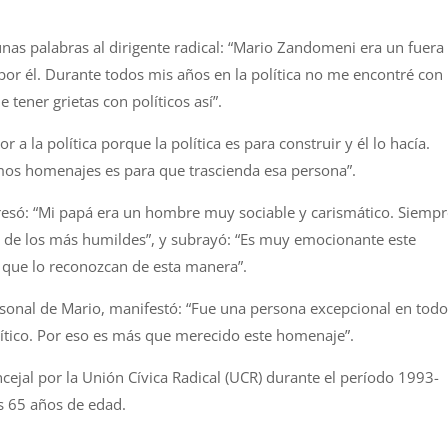
unas palabras al dirigente radical: “Mario Zandomeni era un fuera
 por él. Durante todos mis años en la política no me encontré con
tener grietas con políticos así”.
 a la política porque la política es para construir y él lo hacía.
mos homenajes es para que trascienda esa persona”.
presó: “Mi papá era un hombre muy sociable y carismático. Siempr
do de los más humildes”, y subrayó: “Es muy emocionante este
que lo reconozcan de esta manera”.
rsonal de Mario, manifestó: “Fue una persona excepcional en todo
lítico. Por eso es más que merecido este homenaje”.
al por la Unión Cívica Radical (UCR) durante el período 1993-
os 65 años de edad.