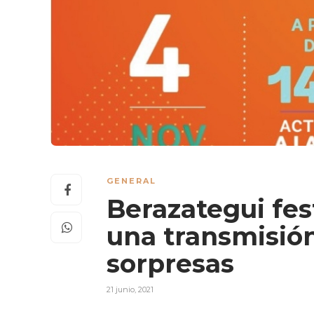
GENERAL
Berazategui fes
una transmisión
sorpresas
21 junio, 2021