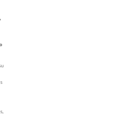
y
o
su
us
s,