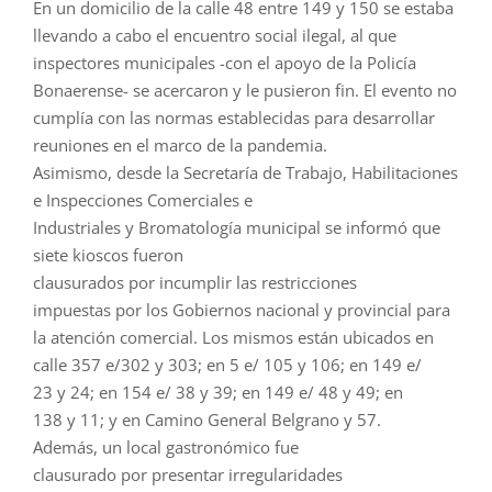
En un domicilio de la calle 48 entre 149
y
150 se estaba
llevando a cabo el encuentro social ilegal, al que
inspectores municipales -con el apoyo de la Policía
Bonaerense- se acercaron
y
le pusieron fin. El evento no
cumplía con
las
normas
establecidas para desarrollar
reuniones en el marco de la pandemia.
Asimismo, desde la Secretaría de Trabajo, Habilitaciones
e Inspecciones Comerciales e
Industriales
y
Bromatología municipal se informó que
siete kioscos fueron
clausurados
por
incumplir
las
restricciones
impuestas
por
los Gobiernos nacional
y
provincial para
la atención comercial. Los mismos están ubicados en
calle 357 e/302
y
303; en 5 e/ 105
y
106; en 149 e/
23
y
24; en 154 e/ 38
y
39; en 149 e/ 48
y
49; en
138
y
11;
y
en Camino General Belgrano
y
57.
Además, un local gastronómico fue
clausurado
por
presentar irregularidades