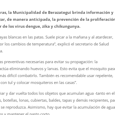
as, la Municipalidad de Berazategui brinda información y
zar, de manera anticipada, la prevención de la proliferació
 de los virus dengue, zika y chikungunya.
yas blancas en las patas. Suele picar a la mañana y al atardecer,
or los cambios de temperatura”, explicó el secretario de Salud
a.
s preventivas necesarias para evitar su propagación: la
 actúa eliminando huevos y larvas. Esto evita que el mosquito pas
 más difícil combatirlo. También es recomendable usar repelente,
 con tul y colocar mosquiteros en las casas”.
iar y dar vuelta todos los objetos que acumulan agua -tanto en el
, botellas, lonas, cubiertas, baldes, tapas y demás recipientes, pa
 se reproduzca. Asimismo, hay que evitar la acumulación de agua
s y mantener el pasto corto.