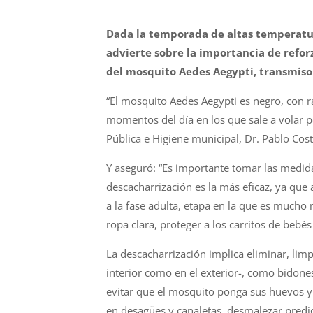
Dada la temporada de altas temperatur
advierte sobre la importancia de refor
del mosquito Aedes Aegypti, transmisor
“El mosquito Aedes Aegypti es negro, con ra
momentos del día en los que sale a volar p
Pública e Higiene municipal, Dr. Pablo Cost
Y aseguró: “Es importante tomar las medida
descacharrización es la más eficaz, ya que
a la fase adulta, etapa en la que es mucho
ropa clara, proteger a los carritos de bebés
La descacharrización implica eliminar, limp
interior como en el exterior-, como bidones
evitar que el mosquito ponga sus huevos y
en desagües y canaletas, desmalezar predio