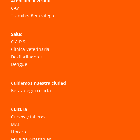
Atención al vecino
CAV
Trámites Berazategui
Salud
C.A.P.S.
Clínica Veterinaria
Desfibriladores
Dengue
Cuidemos nuestra ciudad
Berazategui recicla
Cultura
Cursos y talleres
MAE
Librarte
Feria de Artesanías