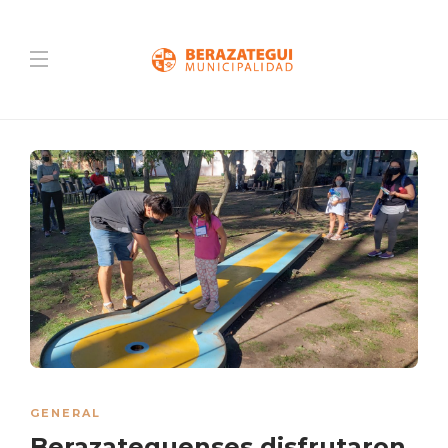
GENERAL
Berazateguenses disfrutaron