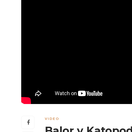
VIDEO
Balor y Katopod