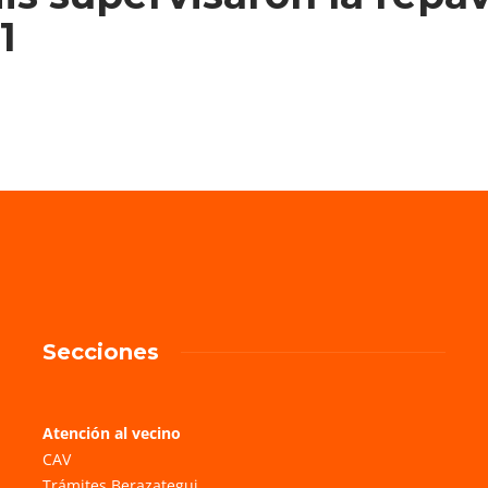
1
Secciones
Atención al vecino
CAV
Trámites Berazategui