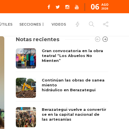
06
AGO
2026
ÚTILES
SECCIONES
VIDEOS
Notas recientes
Gran convocatoria en la obra
teatral “Los Abuelos No
Mienten”
Continúan las obras de sanea
miento
hidráulico en Berazategui
Berazategui vuelve a convertir
se en la capital nacional de
las artesanías