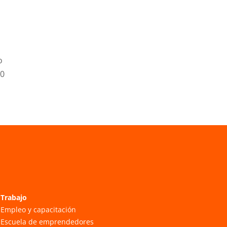
.
o
20
Trabajo
Empleo y capacitación
Escuela de emprendedores