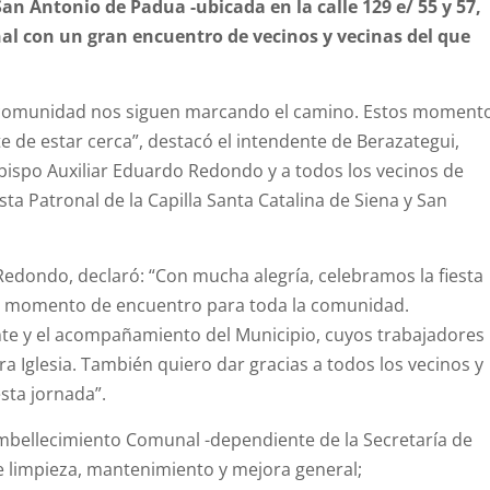
San Antonio de Padua -ubicada en la calle 129 e/ 55 y 57,
nal con un gran encuentro de vecinos y vecinas del que
e la comunidad nos siguen marcando el camino. Estos moment
 de estar cerca”, destacó el intendente de Berazategui,
Obispo Auxiliar Eduardo Redondo y a todos los vecinos de
ta Patronal de la Capilla Santa Catalina de Siena y San
Redondo, declaró: “Con mucha alegría, celebramos la fiesta
un momento de encuentro para toda la comunidad.
te y el acompañamiento del Municipio, cuyos trabajadores
a Iglesia. También quiero dar gracias a todos los vecinos y
sta jornada”.
 Embellecimiento Comunal -dependiente de la Secretaría de
e limpieza, mantenimiento y mejora general;