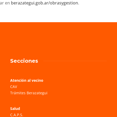
sar en
berazategui.gob.ar/
obrasygestion
.
Secciones
Atención al vecino
CAV
Trámites Berazategui
Salud
C.A.P.S.