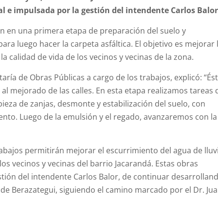
 e impulsada por la gestión del intendente Carlos Balor
an en una primera etapa de preparación del suelo y
ra luego hacer la carpeta asfáltica. El objetivo es mejorar 
 la calidad de vida de los vecinos y vecinas de la zona.
etaría de Obras Públicas a cargo de los trabajos, explicó: “És
 al mejorado de las calles. En esta etapa realizamos tareas 
ieza de zanjas, desmonte y estabilización del suelo, con
ento. Luego de la emulsión y el regado, avanzaremos con la
abajos permitirán mejorar el escurrimiento del agua de lluv
los vecinos y vecinas del barrio Jacarandá. Estas obras
ión del intendente Carlos Balor, de continuar desarrollan
s de Berazategui, siguiendo el camino marcado por el Dr. Ju