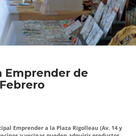
a Emprender de
 Febrero
ipal
Emprender
a la Plaza Rigolleau (Av. 14 y
 vecinos y vecinas pueden adquirir productos