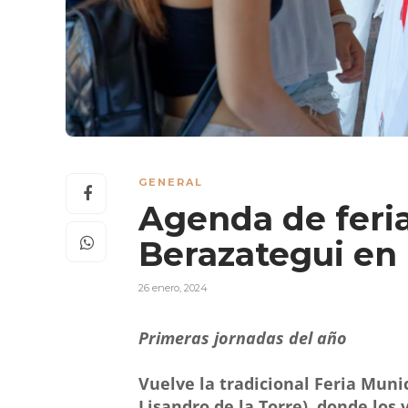
GENERAL
Agenda de feri
Berazategui en
26 enero, 2024
Primeras jornadas del año
Vuelve la tradicional
Feria
Munic
Lisandro de la Torre), donde los