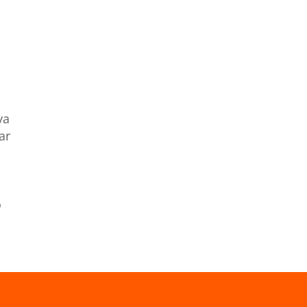
va
ar
o