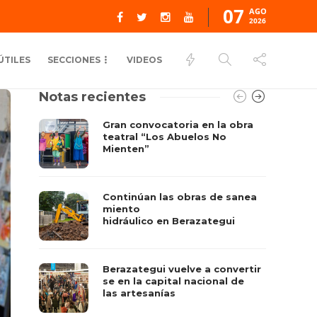
07
AGO
2026
ÚTILES
SECCIONES
VIDEOS
Notas recientes
Gran convocatoria en la obra
teatral “Los Abuelos No
Mienten”
Continúan las obras de sanea
miento
hidráulico en Berazategui
Berazategui vuelve a convertir
se en la capital nacional de
las artesanías