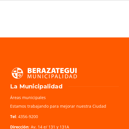
La Municipalidad
Áreas municipales
Estamos trabajando para mejorar nuestra Ciudad
Tel
: 4356-9200
Dirección
: Av. 14 e/ 131 y 131A