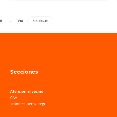
8
…
394
SIGUIENTE
Secciones
Atención al vecino
CAV
Trámites Berazategui