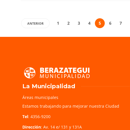
1
2
3
4
5
6
7
ANTERIOR
La Municipalidad
Áreas municipales
Estamos trabajando para mejorar nuestra Ciudad
Tel
: 4356-9200
Dirección
: Av. 14 e/ 131 y 131A