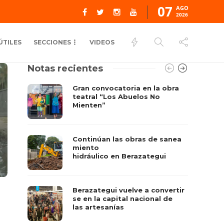
07
AGO
2026
ÚTILES
SECCIONES
VIDEOS
Notas recientes
Gran convocatoria en la obra
teatral “Los Abuelos No
Mienten”
Continúan las obras de sanea
miento
hidráulico en Berazategui
Berazategui vuelve a convertir
se en la capital nacional de
las artesanías