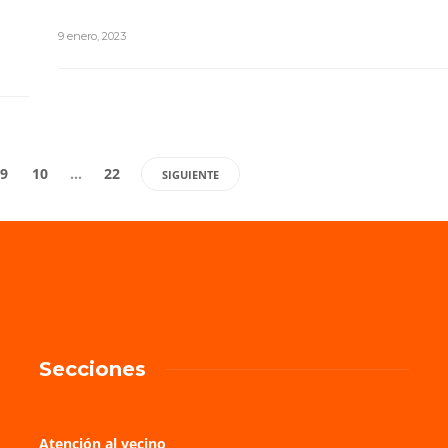
9 enero, 2023
9
10
…
22
SIGUIENTE
Secciones
Atención al vecino