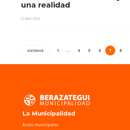
una realidad
21 abril, 2023
1
…
4
5
6
7
8
ANTERIOR
La Municipalidad
Áreas municipales