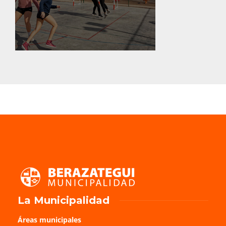
Calle 414 A y 452
La Municipalidad
Áreas municipales