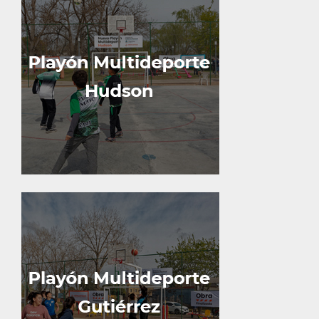
Se trata de un espacio de 19 x 32
metros que tiene arcos de fútbol,
aros de básquet, cancha de vóley
y redes, además de cerco
perimetral e iluminación.
Calle 166 y 66.
Espacio de 19 x 32 metros con
arcos de fútbol, aros de básquet,
cancha de vóley y redes, además
de cerco perimetral e iluminación.