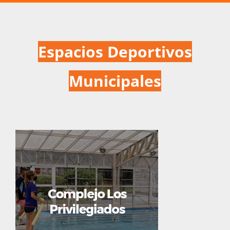
Espacios Deportivos
Municipales
Alberga las colonias de vacaciones
y cuenta con cancha de fútbol,
aparatos aeróbicos y un campo de
sóftbol profesional que fue
elegida en varias ocasiones por la
selección nacional para sus
entrenamientos.