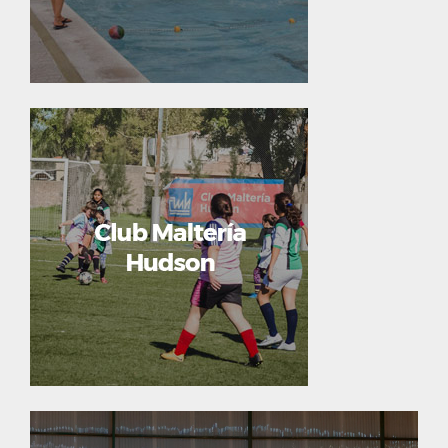
Calle 156 y 50 – Tel: 4356-9200 int.
8150/3032
Cuenta con cancha de césped
sintético para fútbol once y un
amplio espacio de recreación.
Calle 158 y Av. Bemberg- Tel:
4356-9200 int. 2053